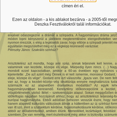
címen éri el.
Ha fő vonalában kellene beszélnem a mai színház Achilles-sarkáról, habozás 
választanám. Hosszabb-rövidebb idő óta ugyanis úgy érezzük, legaláb
valamiképpen csalárd módon van csak jelen a színpadon. Mintha a cselekmé
Ezen az oldalon - a kis ablakot bezárva - a 2005-től meg
lennének azonosak önmagukkal, de azzal a valósággal sem, amire a színpado
Deszka Fesztiválokról talál információkat.
színpad és a valóság realitása között a dráma cselekménye mintha megsem
jelen egészen. Olyan, mint egy állítmány nélküli mondat; egyedül árnyalá
egyedül a jelzők végtelen lapályát lakná, s hiányzana belőle az állítmány, 
erejével odaszegezné a drámát a színpadra. A hagyományos dráma jelzői
módon lopni kényszerül a játéktere megteremtésére elengedhetetlen verti
nyomon érezzük, s elég a legkisebb zavar, hogy eltörje a színpadi jelenlét m
egyáltalán megszülethet még ez a végképp kiüresedő varázsl
at.
Pilinszky János: Szakrális színház?
Arisztotelész azt mondta, hogy ami szép, annak teljesnek kell lennie, a 
valaminek van kezdete, közepe és vége. Márpedig ilyen nincs. (…) Nagy
mondott ezzel kapcsolatban, amikor a 60-as években egy nyilvános v
kijelentette: „De azt azért még Önnek is el kell ismernie, monsieur Godard,
eleje, közepe és vége“. Godard erre ezt válaszolta: „Igaza van. De nem fel
van az, hogy a kezdet–közép–vég struktúrája ennyire meghatározza tud
származik ez az alapvetően dramatikus modalitás? Az egyik lehe
hagyományunkban keresendő. Keresztény időkoncepciónk a kezdet
világtörténelem, utolsó ítélet – szekvenciáján alapul. Sokan meggyőzően ér
időfelfogás nagyban hozzájárult ahhoz, hogy az arisztotelészi teljesség-f
európai hagyományba. Ebből adódóan nehezen vesszük észre, hogy nem 
hanem alapvető kulturális változások állnak a hátterében az új színházi fo
van itt szó, mint a szubjektum kérdése, fogalomalkotásunk kérdése, időkonce
abból az időlabirintusból, amiben élünk. Menedéket, lezártságot, feloldást 
szemben. De van remény, mert észlelésünk még akkor is biztosítja számun