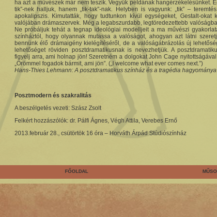
ha azt a művészek már nem teszik. Vegyük példának hangérzékelésünket. Eg
tik”-nek halljuk, hanem „tik-tak”-nak. Helyben is vagyunk: „tik” – teremtés
apokalipszis. Kimutatták, hogy tudtunkon kívül egységeket, Gestalt-okat 
valójában drámaszervek. Még a legabszurdabb, legtöredezettebb valóságban
Ne próbáljuk tehát a tegnap ideológiai modelljeit a ma művészi gyakorlat
színháztól, hogy olyannak mutassa a valóságot, ahogyan azt látni szere
bennünk élő drámaigény kielégítéséről, de a valóságábrázolás új lehetősé
lehetőséget röviden posztdramatikusnak is nevezhetjük. A posztdramatiku
figyelj arra, ami holnap jön! Szeretném a dolgokat John Cage nyitottságával
„Örömmel fogadok bármit, ami jön”. („I welcome what ever comes next.”)
Hans-Thies Lehmann: A posztdramatikus színház és a tragédia hagyománya 
Posztmodern és szakralitás
A beszélgetés vezeti: Szász Zsolt
Felkért hozzászólók: dr. Pálfi Ágnes, Végh Attila, Verebes Ernő
2013.február 28., csütörtök 16 óra – Horváth Árpád Stúdiószínház
FŐOLDAL
MŰSO