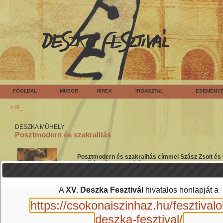
FŐOLDAL
MŰSOR
HÍREK
ÍRÓASZTAL
ESEMÉNY
m_
DESZKA MŰHELY
Posztmodern és szakralitás
Posztmodern és szakralitás címmel Szász Zsolt és 
Ernő és Végh Attila írókkal, akiknek egy-egy darabj
A
XV. Deszka Fesztivál
hivatalos honlapját a
https://csokonaiszinhaz.hu/fesztivalo
Előhangok „A posztmodern és a szakralitás” című szakmai beszélgetésh
deszka-fesztival/